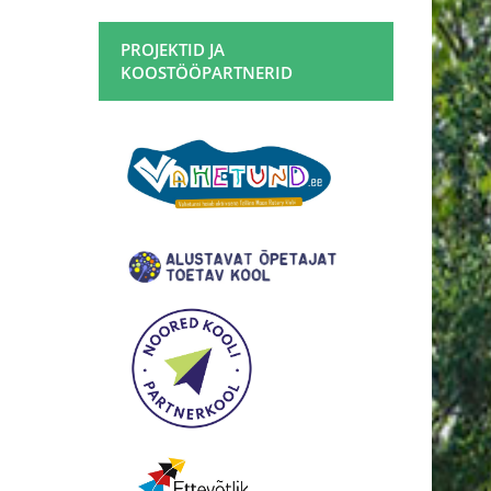
PROJEKTID JA
KOOSTÖÖPARTNERID