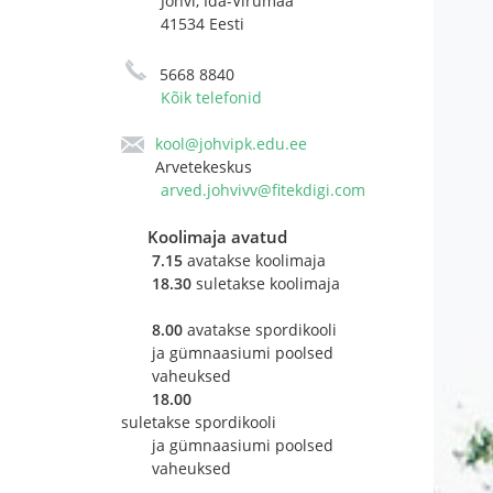
Jõhvi, Ida-Virumaa
41534 Eesti
5668 8840
Kõik telefonid
kool@johvipk.edu.ee
Arvetekeskus
arved.johvivv@fitekdigi.com
Koolimaja avatud
7.15
avatakse koolimaja
18.30
suletakse koolimaja
8.00
avatakse spordikooli 
ja gümnaasiumi poolsed
vaheuksed
18.00
suletakse spordikooli
ja gümnaasiumi poolsed
vaheuksed ​