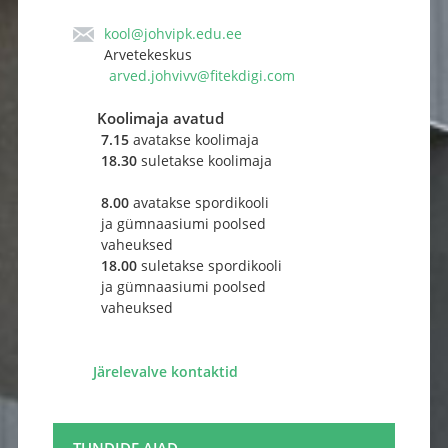
kool@johvipk.edu.ee
Arvetekeskus
arved.johvivv@fitekdigi.com
Koolimaja avatud
7.15
avatakse koolimaja
18.30
suletakse koolimaja
8.00
avatakse spordikooli 
ja gümnaasiumi poolsed
vaheuksed
18.00
suletakse spordikooli
ja gümnaasiumi poolsed
vaheuksed ​
​
Järelevalve kontaktid