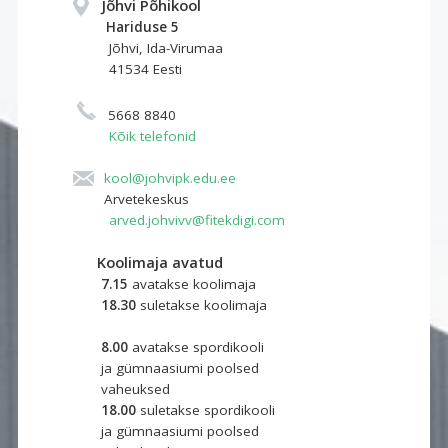
Jõhvi Põhikool
Hariduse 5 
Jõhvi, Ida-Virumaa
41534 Eesti
5668 8840
Kõik telefonid
kool@johvipk.edu.ee
Arvetekeskus
arved.johvivv@fitekdigi.com
Koolimaja avatud
7.15
avatakse koolimaja
18.30
suletakse koolimaja
8.00
avatakse spordikooli 
ja gümnaasiumi poolsed
vaheuksed
18.00
suletakse spordikooli
ja gümnaasiumi poolsed