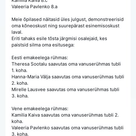
Kamilia Kaiva 8.c
Valeeria Pavlenko 8.a
Meie õpilased näitasid üles julgust, demonstreerisid
oma kõneoskust ning suurepärast esinemisoskust
laval.
Eriti tahaks esile tõsta järgmisi osalejaid, kes
paistsid silma oma esitusega:
Eesti emakeelega rühmas:
Theresa Sootalu saavutas oma vanuserühmas tubli
1. koha.
Hanna-Maria Välja saavutas oma vanuserühmas tubli
2. koha.
Mirelle Lausvee saavutas oma vanuserühmas tubli
3. koha.
Vene emakeelega rühmas:
Kamilia Kaiva saavutas oma vanuserühmas tubli 2.
koha.
Valeeria Pavlenko saavutas oma vanuserühmas tubli
3. koha.