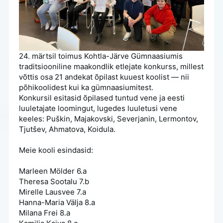
24. märtsil toimus Kohtla-Järve Gümnaasiumis
traditsiooniline maakondlik etlejate konkurss, millest
võttis osa 21 andekat õpilast kuuest koolist — nii
põhikoolidest kui ka gümnaasiumitest.
Konkursil esitasid õpilased tuntud vene ja eesti
luuletajate loomingut, lugedes luuletusi vene
keeles: Puškin, Majakovski, Severjanin, Lermontov,
Tjutšev, Ahmatova, Koidula.
Meie kooli esindasid:
Marleen Mölder 6.a
Theresa Sootalu 7.b
Mirelle Lausvee 7.a
Hanna-Maria Välja 8.a
Milana Frei 8.a