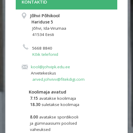
KONTAKTID
Jõhvi Põhikool
Hariduse 5 
Jõhvi, Ida-Virumaa
41534 Eesti
5668 8840
Kõik telefonid
kool@johvipk.edu.ee
Arvetekeskus
arved.johvivv@fitekdigi.com
Koolimaja avatud
7.15
avatakse koolimaja
18.30
suletakse koolimaja
8.00
avatakse spordikooli 
ja gümnaasiumi poolsed
vaheuksed