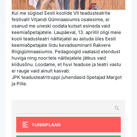
Kui me sügisel Eesti koolide VII teadusteatrite
festivalil Viljandi Gümnaasiumis osalesime, ei
osanud me uneski oodata kutset esineda vaid
keemiaõpetajatele. Laupäeval, 13. aprillil oligi meie
kooli teadusteatri näitlejatel au astuda üles Eesti
keemiaõpetajate liidu kevadseminaril Rakvere
Riigigümnaasiumis. Pedagoogid vaatasid etendust
huviga ning noortele näitlejatele jätkus vaid
kiidusõnu. Loodame, et huvi teaduse ja teatri vastu
ei rauge vaid ainult kasvab.
JPK teadusteatritruppi juhendasid õpetajad Margot
ja Pille.
TUNNIPLAAN