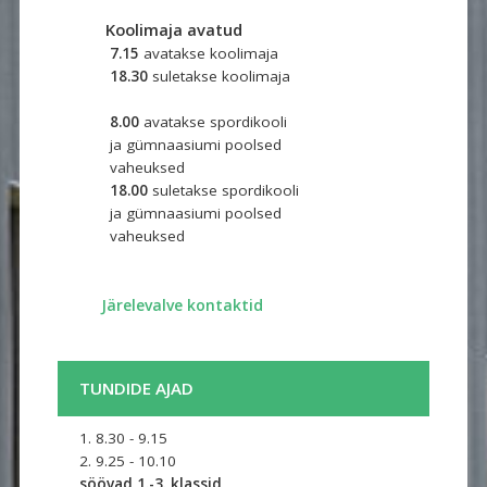
Koolimaja avatud
7.15
avatakse koolimaja
18.30
suletakse koolimaja
8.00
avatakse spordikooli 
ja gümnaasiumi poolsed
vaheuksed
18.00
suletakse spordikooli
ja gümnaasiumi poolsed
vaheuksed ​
​
Järelevalve kontaktid
TUNDIDE AJAD
1. 8.30 - 9.15
2. 9.25 - 10.10
söövad 1.-3. klassid