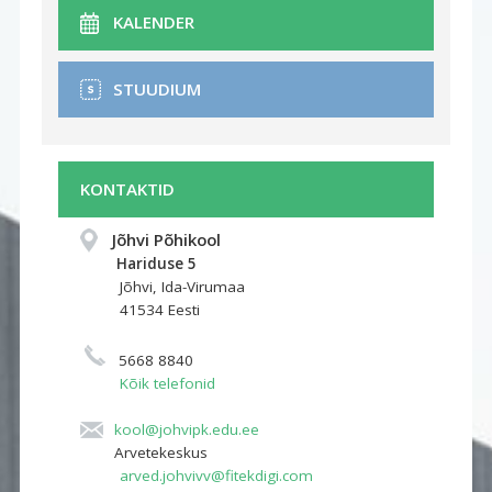
KALENDER
STUUDIUM
KONTAKTID
Jõhvi Põhikool
Hariduse 5 
Jõhvi, Ida-Virumaa
41534 Eesti
5668 8840
Kõik telefonid
kool@johvipk.edu.ee
Arvetekeskus
arved.johvivv@fitekdigi.com