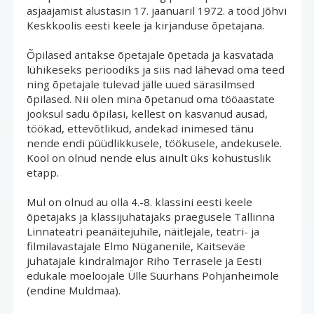
asjaajamist alustasin 17. jaanuaril 1972. a tööd Jõhvi
Keskkoolis eesti keele ja kirjanduse õpetajana.
Õpilased antakse õpetajale õpetada ja kasvatada 
lühikeseks perioodiks ja siis nad lähevad oma teed
ning õpetajale tulevad jälle uued särasilmsed
õpilased. Nii olen mina õpetanud oma tööaastate
jooksul sadu õpilasi, kellest on kasvanud ausad,
töökad, ettevõtlikud, andekad inimesed tänu
nende endi püüdlikkusele, töökusele, andekusele.
Kool on olnud nende elus ainult üks kohustuslik
etapp.
Mul on olnud au olla 4.-8. klassini eesti keele 
õpetajaks ja klassijuhatajaks praegusele Tallinna
Linnateatri peanäitejuhile, näitlejale, teatri- ja
filmilavastajale Elmo Nüganenile, Kaitseväe
juhatajale kindralmajor Riho Terrasele ja Eesti
edukale moeloojale Ülle Suurhans Pohjanheimole
(endine Muldmaa).