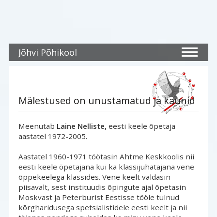
Jõhvi Põhikool
Mälestused on unustamatud ja kaunid
Meenutab
Laine Nelliste,
eesti keele õpetaja 
aastatel 1972-2005.
Aastatel 1960-1971 töötasin Ahtme Keskkoolis nii 
eesti keele õpetajana kui ka klassijuhatajana vene
õppekeelega klassides. Vene keelt valdasin
piisavalt, sest instituudis õpingute ajal õpetasin
Moskvast ja Peterburist Eestisse tööle tulnud
kõrgharidusega spetsialistidele eesti keelt ja nii