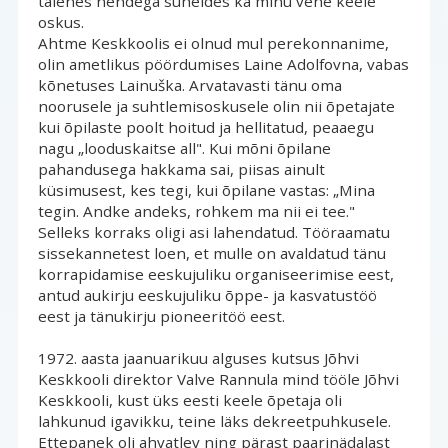
täienes nendega suheldes ka minu vene keele
oskus.
Ahtme Keskkoolis ei olnud mul perekonnanime, 
olin ametlikus pöördumises Laine Adolfovna, vabas
kõnetuses Lainuška. Arvatavasti tänu oma
noorusele ja suhtlemisoskusele olin nii õpetajate
kui õpilaste poolt hoitud ja hellitatud, peaaegu
nagu „looduskaitse all". Kui mõni õpilane
pahandusega hakkama sai, piisas ainult
küsimusest, kes tegi, kui õpilane vastas: „Mina
tegin. Andke andeks, rohkem ma nii ei tee."
Selleks korraks oligi asi lahendatud. Tööraamatu
sissekannetest loen, et mulle on avaldatud tänu
korrapidamise eeskujuliku organiseerimise eest,
antud aukirju eeskujuliku õppe- ja kasvatustöö
eest ja tänukirju pioneeritöö eest.
1972. aasta jaanuarikuu alguses kutsus Jõhvi 
Keskkooli direktor Valve Rannula mind tööle Jõhvi
Keskkooli, kust üks eesti keele õpetaja oli
lahkunud igavikku, teine läks dekreetpuhkusele.
Ettepanek oli ahvatlev ning pärast paarinädalast