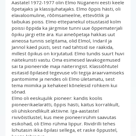
Aastatel 1972-1977 olin Elmo Nüganeni eesti keele 
õpetajaks ja klassijuhatajaks. Elmo õppis hästi, oli
elavaloomuline, rõõmsameelne, ettevõtlik ja
taibukas poiss. Elmo ettepanekul otsustasid kolm
poissi õppida ka järgmise tunni uue õppematerjali
õpiku järgi ette ära. Kui aineõpetaja hakkas uut
aineosa tunnis selgitama, olid Elmol, Indaril ja
Jannol käed püsti, sest nad tahtsid ise rääkida,
millest õpikus on kirjutatud. Elmo tundis suurt huvi
näitekunsti vastu. Oma esimesed lavakogemused
sai ta pioneeride maja näiteringist. Klassiõhtutel
esitasid õpilased tegevuse või tegija äraarvamiseks
pantomiime ja nendes oli Elmo ületamatu, sest
tema miimika ja kehakeel kõnelesid rohkem kui
sõnad.
Elmo oli eeskujulik pioneer: kandis koolis 
pioneerikaelarätti, õppis hästi, käitus korralikult,
oli ühiskondlikult aktiivne. Iga-aastastel
rivivõistlustel, kus meie pioneerirühm saavutas
esikohad, oli Elmo rühma lippur. Rividrilli tehes
lohutasin ikka õpilasi sellega, et raske õppustel,