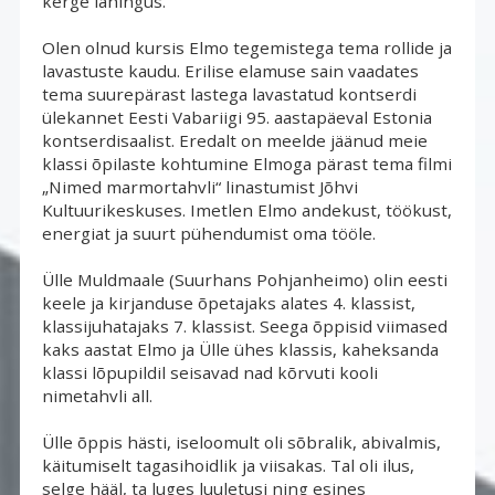
kerge lahingus.
Olen olnud kursis Elmo tegemistega tema rollide ja 
lavastuste kaudu. Erilise elamuse sain vaadates
tema suurepärast lastega lavastatud kontserdi
ülekannet Eesti Vabariigi 95. aastapäeval Estonia
kontserdisaalist. Eredalt on meelde jäänud meie
klassi õpilaste kohtumine Elmoga pärast tema filmi
„Nimed marmortahvli“ linastumist Jõhvi
Kultuurikeskuses. Imetlen Elmo andekust, töökust,
energiat ja suurt pühendumist oma tööle.
Ülle Muldmaale (Suurhans Pohjanheimo) olin eesti 
keele ja kirjanduse õpetajaks alates 4. klassist,
klassijuhatajaks 7. klassist. Seega õppisid viimased
kaks aastat Elmo ja Ülle ühes klassis, kaheksanda
klassi lõpupildil seisavad nad kõrvuti kooli
nimetahvli all.
Ülle õppis hästi, iseloomult oli sõbralik, abivalmis, 
käitumiselt tagasihoidlik ja viisakas. Tal oli ilus,
selge hääl, ta luges luuletusi ning esines