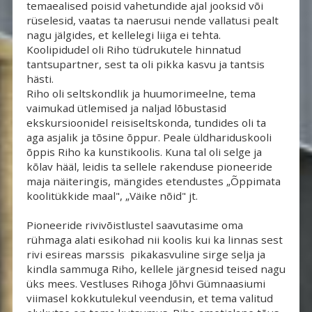
temaealised poisid vahetundide ajal jooksid või
rüselesid, vaatas ta naerusui nende vallatusi pealt
nagu jälgides, et kellelegi liiga ei tehta.
Koolipidudel oli Riho tüdrukutele hinnatud
tantsupartner, sest ta oli pikka kasvu ja tantsis
hästi.
Riho oli seltskondlik ja huumorimeelne, tema 
vaimukad ütlemised ja naljad lõbustasid
ekskursioonidel reisiseltskonda, tundides oli ta
aga asjalik ja tõsine õppur. Peale üldhariduskooli
õppis Riho ka kunstikoolis. Kuna tal oli selge ja
kõlav hääl, leidis ta sellele rakenduse pioneeride
maja näiteringis, mängides etendustes „Õppimata
koolitükkide maal", „Väike nõid" jt.
Pioneeride rivivõistlustel saavutasime oma 
rühmaga alati esikohad nii koolis kui ka linnas sest
rivi esireas marssis pikakasvuline sirge selja ja
kindla sammuga Riho, kellele järgnesid teised nagu
üks mees. Vestluses Rihoga Jõhvi Gümnaasiumi
viimasel kokkutulekul veendusin, et tema valitud