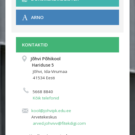
ARNO
KONTAKTID
Jõhvi Põhikool
Hariduse 5 
Jõhvi, Ida-Virumaa
41534 Eesti
5668 8840
Kõik telefonid
kool@johvipk.edu.ee
Arvetekeskus
arved.johvivv@fitekdigi.com