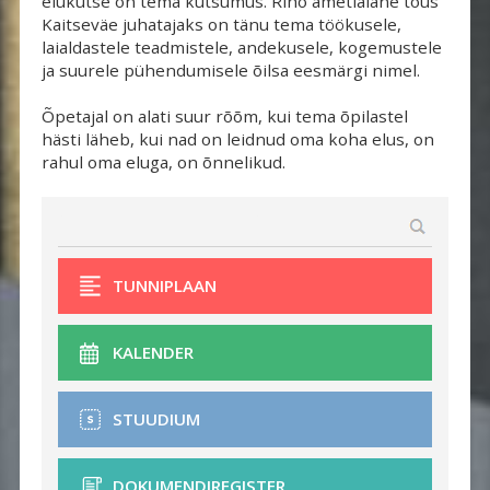
elukutse on tema kutsumus. Riho ametialane tõus
Kaitseväe juhatajaks on tänu tema töökusele,
laialdastele teadmistele, andekusele, kogemustele
ja suurele pühendumisele õilsa eesmärgi nimel.
Õpetajal on alati suur rõõm, kui tema õpilastel 
hästi läheb, kui nad on leidnud oma koha elus, on
rahul oma eluga, on õnnelikud.
TUNNIPLAAN
KALENDER
STUUDIUM
DOKUMENDIREGISTER