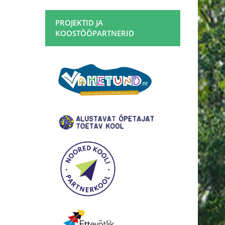
PROJEKTID JA
KOOSTÖÖPARTNERID