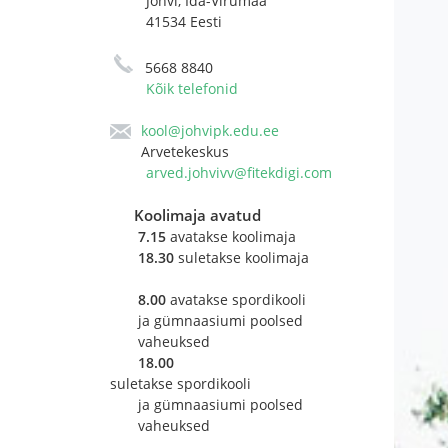
Jõhvi, Ida-Virumaa
41534 Eesti
5668 8840
Kõik telefonid
kool@johvipk.edu.ee
Arvetekeskus
arved.johvivv@fitekdigi.com
Koolimaja avatud
7.15
avatakse koolimaja
18.30
suletakse koolimaja
8.00
avatakse spordikooli 
ja gümnaasiumi poolsed
vaheuksed
18.00
suletakse spordikooli
ja gümnaasiumi poolsed
vaheuksed ​