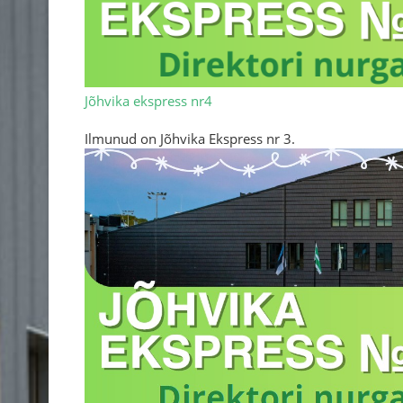
Jõhvika ekspress nr4
Ilmunud on Jõhvika Ekspress nr 3.