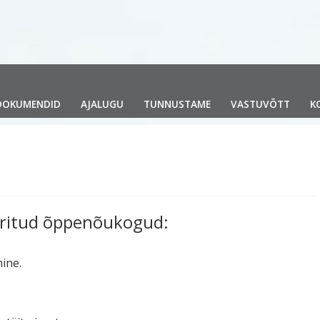
DOKUMENDID
AJALUGU
TUNNUSTAME
VASTUVÕTT
K
eritud õppenõukogud:
ine.