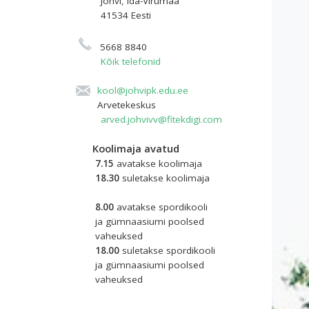
Jõhvi, Ida-Virumaa
41534 Eesti
5668 8840
Kõik telefonid
kool@johvipk.edu.ee
Arvetekeskus
arved.johvivv@fitekdigi.com
Koolimaja avatud
7.15
avatakse koolimaja
18.30
suletakse koolimaja
8.00
avatakse spordikooli 
ja gümnaasiumi poolsed
vaheuksed
18.00
suletakse spordikooli
ja gümnaasiumi poolsed
vaheuksed ​