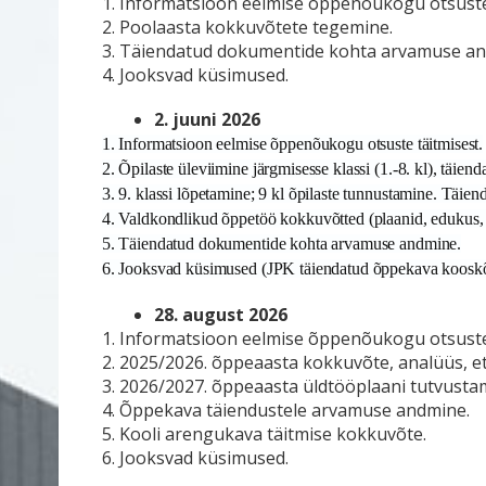
1. Informatsioon eelmise õppenõukogu otsuste 
2. Poolaasta kokkuvõtete tegemine.
3. Täiendatud dokumentide kohta arvamuse an
4. Jooksvad küsimused.
2. juuni 2026
1. Informatsioon eelmise õppenõukogu otsuste täitmisest.
2. Õpilaste üleviimine järgmisesse klassi (1.-8. kl), täie
3. 9. klassi lõpetamine; 9 kl õpilaste tunnustamine. Täi
4. Valdkondlikud õppetöö kokkuvõtted (plaanid, edukus, 
5. Täiendatud dokumentide kohta arvamuse andmine.
6. Jooksvad küsimused (JPK täiendatud õppekava koosk
28. august 2026
1. Informatsioon eelmise õppenõukogu otsuste
2. 2025/2026. õppeaasta kokkuvõte, analüüs, 
3. 2026/2027. õppeaasta üldtööplaani tutvustam
4. Õppekava täiendustele arvamuse andmine.
5. Kooli arengukava täitmise kokkuvõte.
6. Jooksvad küsimused.