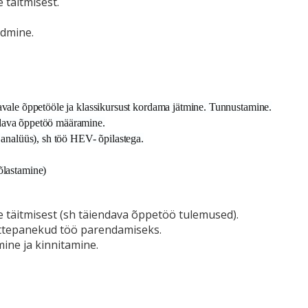
täitmisest.
dmine.
ndavale õppetööle ja klassikursust kordama jätmine. Tunnustamine.
endava õppetöö määramine.
analüüs), sh töö HEV- õpilastega.
õlastamine)
 täitmisest (sh täiendava õppetöö tulemused).
ettepanekud töö parendamiseks.
ine ja kinnitamine.