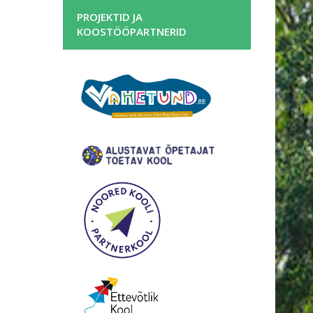
PROJEKTID JA
KOOSTÖÖPARTNERID